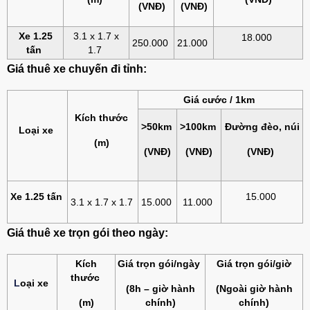
(VNĐ)
(VNĐ)
Xe 1.25
3.1 x 1.7 x
18.000
250.000
21.000
tấn
1.7
Giá thuê xe chuyến đi tỉnh:
Giá cước / 1km
Kích thước
>50km
>100km
Đường đèo, núi
Loại xe
(m)
(VNĐ)
(VNĐ)
(VNĐ)
Xe 1.25 tấn
15.000
3.1 x 1.7 x 1.7
15.000
11.000
Giá thuê xe trọn gói theo ngày:
Kích
Giá trọn gói/ngày
Giá trọn gói/giờ
thước
L
oại xe
(8h – giờ hành
(Ngoài giờ hành
(m)
chính)
chính)