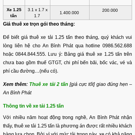
Xe 1.25
3.1 x 1.7 x
200.000
1.400.000
tấn
1.7
Giá thuê xe trọn gói theo tháng:
Để biết giá thuê xe tải 1.25 tấn theo tháng, quý khách vui
lòng liên hệ cho An Bình Phát qua hotline 0986.562.688
hoặc 0844.844.555. Lưu ý: Bảng giá thuê xe 1.25 tấn trên
chưa bao gồm thuế GTGT, chi phí bến bãi, bốc vác, vé và
phí cầu đường…(nếu có).
Xem thêm:
Thuê xe tải 2 tấn
[giá cực tốt] giao đúng hẹn –
An Bình Phát
Thông tin về xe tải 1.25 tấn
Với nhiều năm hoạt động trong nghề, An Bình Phát nhận
thấy, thuê xe tải 1.25 tấn là phương án được rất nhiều khách
hàng lựa chọn. Bởi vì với mức tải trọng này, xe có khả năng