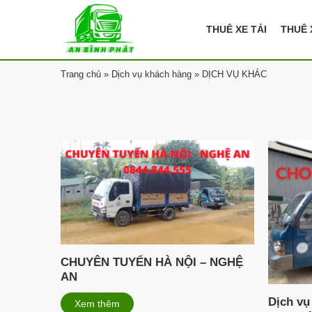
THUÊ XE TẢI
THUÊ X
Trang chủ
»
Dịch vụ khách hàng
»
DỊCH VỤ KHÁC
CHUYÊN TUYẾN HÀ NỘI – NGHỆ
AN
Dịch vụ
Xem thêm