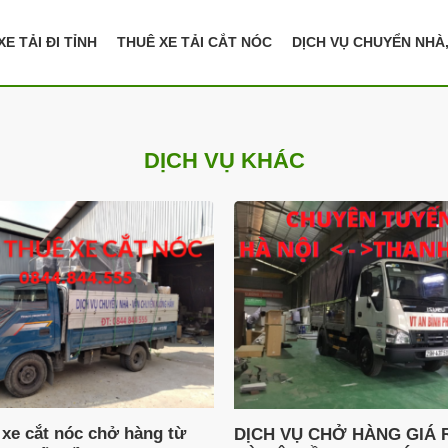
E TẢI ĐI TỈNH
THUÊ XE TẢI CẮT NÓC
DỊCH VỤ CHUYỂN NHÀ
DỊCH VỤ KHÁC
 xe cắt nóc chở hàng từ
DỊCH VỤ CHỞ HÀNG GIÁ 