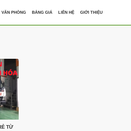
, VĂN PHÒNG
BẢNG GIÁ
LIÊN HỆ
GIỚI THIỆU
RẺ TỪ